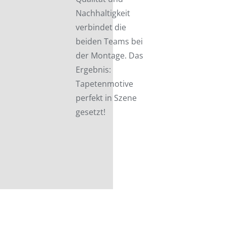
Nachhaltigkeit
verbindet die
beiden Teams bei
der Montage. Das
Ergebnis:
Tapetenmotive
perfekt in Szene
gesetzt!