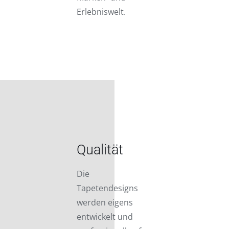
Erlebniswelt.
Qualität
Die
Tapetendesigns
werden eigens
entwickelt und